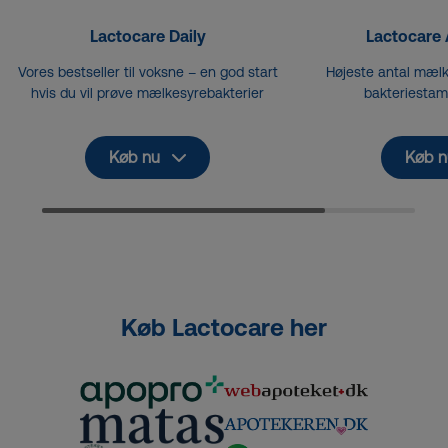
Lactocare Daily
Lactocare
Vores bestseller til voksne – en god start
Højeste antal mælk
hvis du vil prøve mælkesyrebakterier
bakteriestam
Køb nu
Køb n
Køb Lactocare her